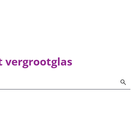
t vergrootglas
search