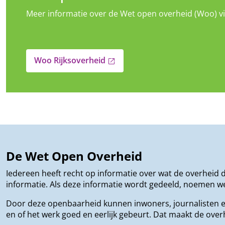
Meer informatie over de Wet open overheid (Woo) vin
Woo Rijksoverheid
open_in_new
De Wet Open Overheid
Iedereen heeft recht op informatie over wat de overheid
informatie. Als deze informatie wordt gedeeld, noemen we
Door deze openbaarheid kunnen inwoners, journalisten e
en of het werk goed en eerlijk gebeurt. Dat maakt de ov