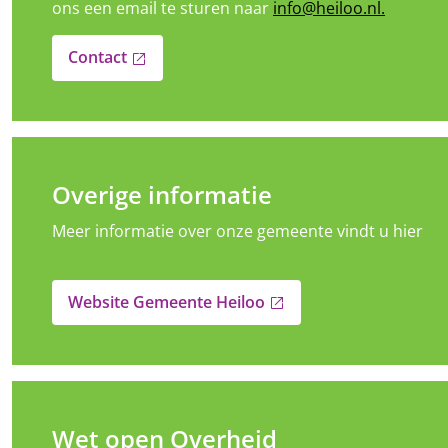
ons een email te sturen naar
info@heiloo.nl.
Contact
open_in_new
Overige informatie
Meer informatie over onze gemeente vindt u hier
Website Gemeente Heiloo
open_in_new
Wet open Overheid